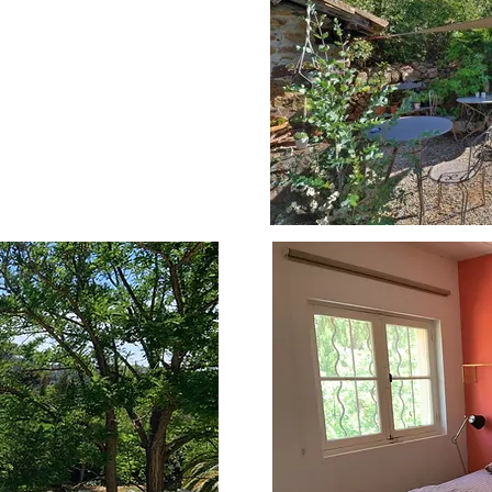
port charmant très
les locaux!