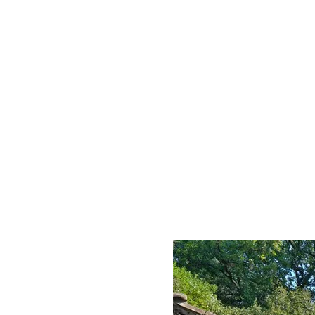
rière de la maison
din et la piscine
t accueillir
uble 160 x200, 1
x190)
frigérateur, plaque 4
cro-ondes avec fonction
s.
bo, douche et WC. Sèche
re, table et salon de
diée (machine à laver,