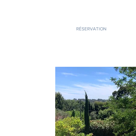
Pourquoi San Peyre? C'est un petit 
proche de la maison où ne vont que 
RÉSERVATION