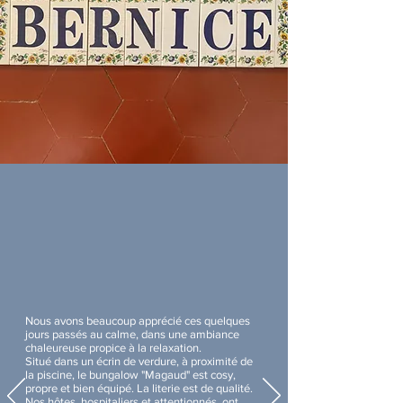
Nous avons beaucoup apprécié ces quelques
jours passés au calme, dans une ambiance
chaleureuse propice à la relaxation.
Situé dans un écrin de verdure, à proximité de
la piscine, le bungalow "Magaud" est cosy,
propre et bien équipé. La literie est de qualité.
Nos hôtes, hospitaliers et attentionnés, ont